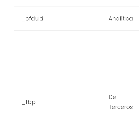
_cfduid
Analítica
De
_fbp
Terceros