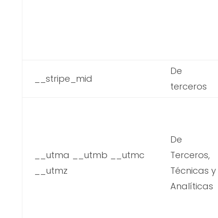
De
__stripe_mid
terceros
De
__utma __utmb __utmc
Terceros,
__utmz
Técnicas y
Analíticas