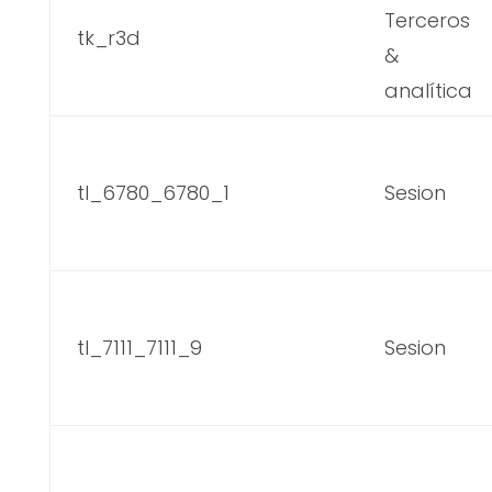
Terceros
tk_r3d
&
analítica
tl_6780_6780_1
Sesion
tl_7111_7111_9
Sesion