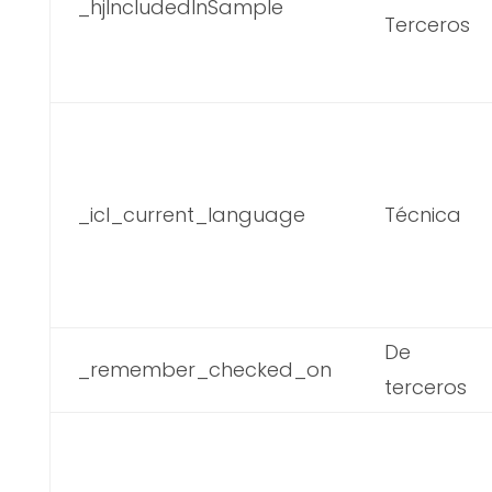
_hjIncludedInSample
Terceros
_icl_current_language
Técnica
De
_remember_checked_on
terceros