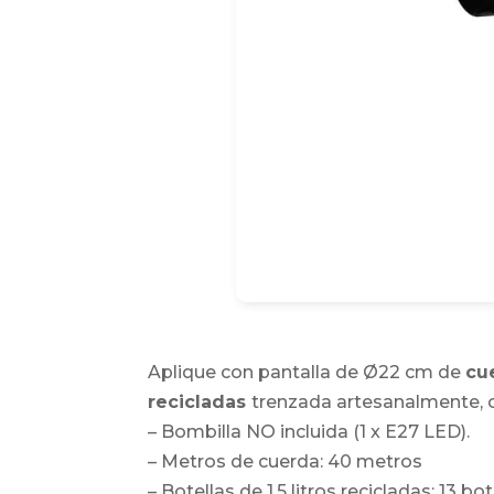
Aplique con pantalla de Ø22 cm de
cu
recicladas
trenzada artesanalmente, c
– Bombilla NO incluida (1 x E27 LED).
– Metros de cuerda: 40 metros
– Botellas de 1.5 litros recicladas: 13 bot